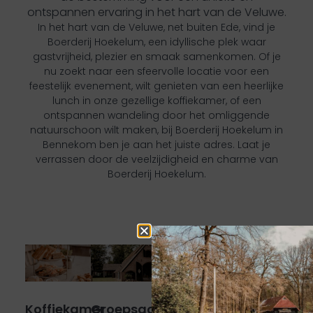
ontspannen ervaring in het hart van de Veluwe.
In het hart van de Veluwe, net buiten Ede, vind je
Boerderij Hoekelum, een idyllische plek waar
gastvrijheid, plezier en smaak samenkomen. Of je
nu zoekt naar een sfeervolle locatie voor een
feestelijk evenement, wilt genieten van een heerlijke
lunch in onze gezellige koffiekamer, of een
ontspannen wandeling door het omliggende
natuurschoon wilt maken, bij Boerderij Hoekelum in
Bennekom ben je aan het juiste adres. Laat je
verrassen door de veelzijdigheid en charme van
Boerderij Hoekelum.
Koffiekamer
Groepsaccommodatie
Feesten
Boerderij