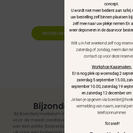
lekker eten.
concept.
U wordt niet meer bedient aan tafel
uw bestelling zelf binnen plaatsen bi
zelf mee naar uw plekje nemen En 
weer deponeren in de daarvoor beste
MOGELIJKHEDEN OP RIJ
Wilt u in het weekend zelf nog reserv
zaterdag of zondag, neem dan te
contact op voor deze reserve
Workshop Kaasmaken.
Er is nog plek op woensdag 2 sept
zaterdag 5 september 15.00, zat
september 10.00, zaterdag 19 sept
en zaterdag 12 december om 
Je kan je opgeven via boerder@hoek
Bijzonder feest?
vermelding van naam, aantal per
telefoonnummer.
Bij Boerderij Hoekelum in Bennekom kun je terecht
voor de meest creatieve bruiloftsideeën. Droom je
Tot snel!!
van een echte ‘boerenbruiloft’? Of gaat je voorkeur
uit naar een bohemian bruiloft? De mogelijkheden